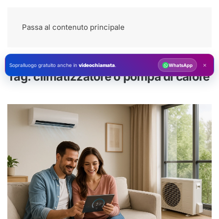
Passa al contenuto principale
×
Sopralluogo gratuito anche in
videochiamata
.
WhatsApp
Tag:
climatizzatore o pompa di calore