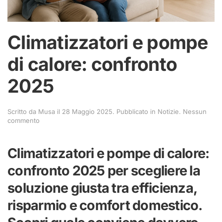
Climatizzatori e pompe
di calore: confronto
2025
Scritto da
Musa
il
28 Maggio 2025
. Pubblicato in
Notizie
.
Nessun
su
commento
Climatizzatori
e
pompe
Climatizzatori e pompe di calore:
di
calore:
confronto 2025 per scegliere la
confronto
2025
soluzione giusta tra efficienza,
risparmio e comfort domestico.