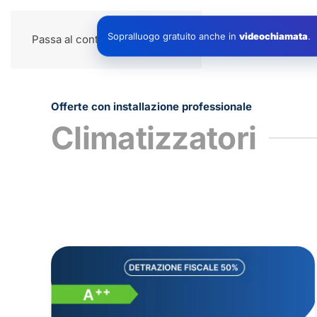
Impianti
Sopralluogo gratuito anche in
videochiamata
.
Passa al contenuto principale
Offerte con installazione professionale
Climatizzatori