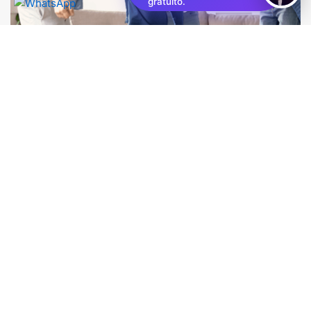
gratuito.
Aria sempre pulita
Le funzioni “I-Clean” dell’unità interna e “Autopulizia”
dell’unità esterna mantengono il climatizzatore sempre
pulito e libero da polveri e muffe. Inoltre, i filtri
impediscono la diffusione di odori e catturano microbi e
altre impurità presenti nell’aria.