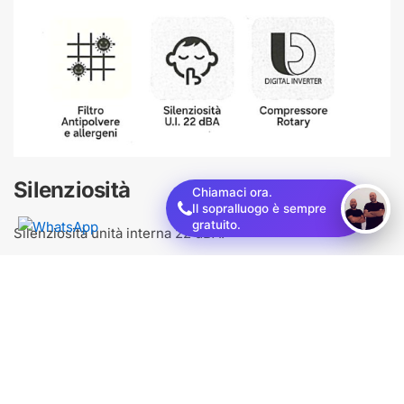
Silenziosità
Chiamaci ora.
Il sopralluogo è sempre
gratuito.
Silenziosità unità interna 22 dBA.​
Filtro HD
Il filtro di nuova generazione è dotato di uno speciale
rivestimento anti‑batteri, anti‑allergeni e anti‑virus che
contribuisce a rendere l’aria più salubre.​