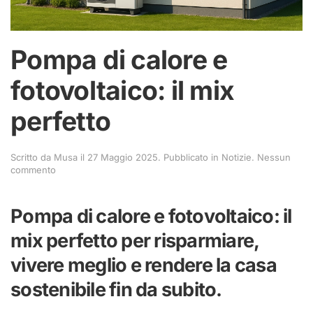
Pompa di calore e
fotovoltaico: il mix
perfetto
Scritto da
Musa
il
27 Maggio 2025
. Pubblicato in
Notizie
.
Nessun
su
commento
Pompa
di
calore
Pompa di calore e fotovoltaico: il
e
fotovoltaico:
mix perfetto per risparmiare,
il
mix
vivere meglio e rendere la casa
perfetto
sostenibile fin da subito.