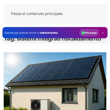
Passa al contenuto principale
×
Sopralluogo gratuito anche in
videochiamata
.
WhatsApp
Tag:
sistemi integrati riscaldamento