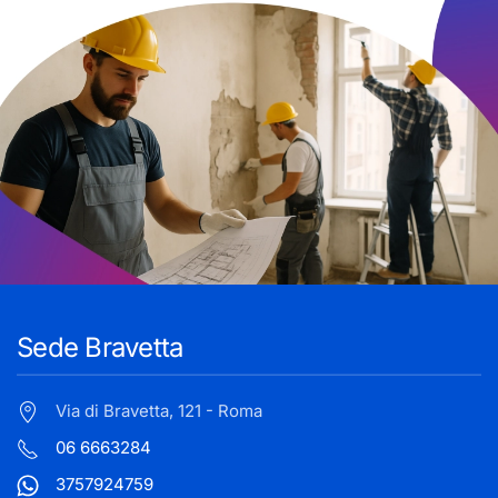
Sede Bravetta
Via di Bravetta, 121 - Roma
06 6663284
3757924759