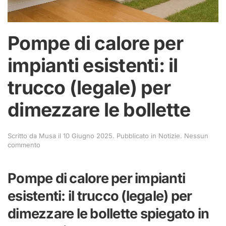
Pompe di calore per
impianti esistenti: il
trucco (legale) per
dimezzare le bollette
Scritto da
Musa
il
10 Giugno 2025
. Pubblicato in
Notizie
.
Nessun
su
commento
Pompe
di
calore
Pompe di calore per impianti
per
impianti
esistenti: il trucco (legale) per
esistenti:
il
dimezzare le bollette spiegato in
trucco
(legale)