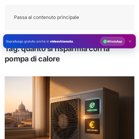
Passa al contenuto principale
×
Sopralluogo gratuito anche in
videochiamata
.
WhatsApp
Tag:
quanto si risparmia con la
pompa di calore