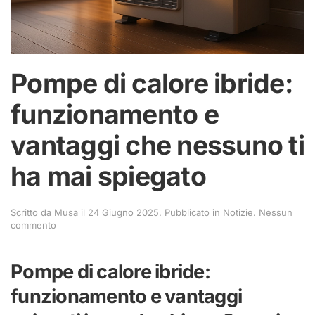
Pompe di calore ibride:
funzionamento e
vantaggi che nessuno ti
ha mai spiegato
Scritto da
Musa
il
24 Giugno 2025
. Pubblicato in
Notizie
.
Nessun
su
commento
Pompe
di
calore
Pompe di calore ibride:
ibride:
funzionamento
funzionamento e vantaggi
e
vantaggi