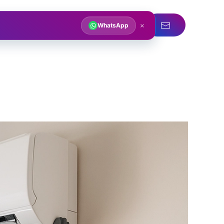
acqua
Servizi idraulici
×
WhatsApp