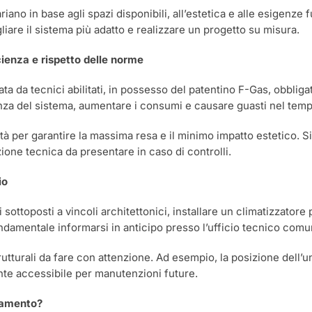
riano in base agli spazi disponibili, all’estetica e alle esigenz
liare il sistema più adatto e realizzare un progetto su misura.
icienza e rispetto delle norme
ata da tecnici abilitati, in possesso del patentino F-Gas, obblig
za del sistema, aumentare i consumi e causare guasti nel temp
tà per garantire la massima resa e il minimo impatto estetico. Si
zione tecnica da presentare in caso di controlli.
io
ici sottoposti a vincoli architettonici, installare un climatizzato
amentale informarsi in anticipo presso l’ufficio tecnico comu
utturali da fare con attenzione. Ad esempio, la posizione dell’uni
te accessibile per manutenzioni future.
rtamento?