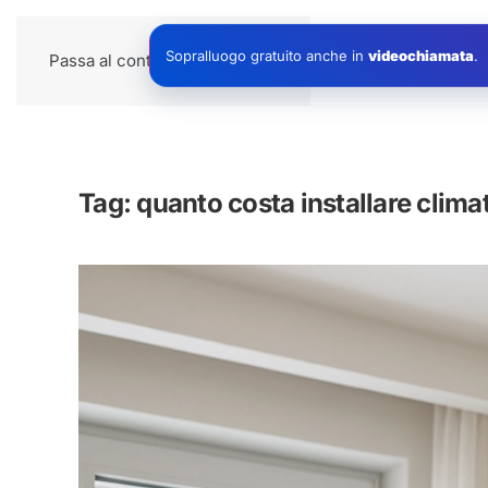
Impianti
Sopralluogo gratuito anche in
videochiamata
.
Passa al contenuto principale
Tag:
quanto costa installare clima