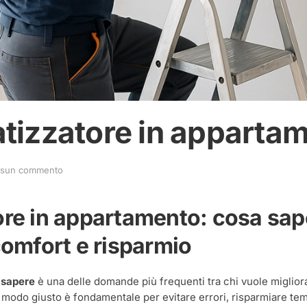
matizzatore in apparta
su
sun commento
Installazione
climatizzatore
in
tore in appartamento: cosa sap
appartamento:
cosa
 comfort e risparmio
sapere
 sapere
è una delle domande più frequenti tra chi vuole migliora
el modo giusto è fondamentale per evitare errori, risparmiare te