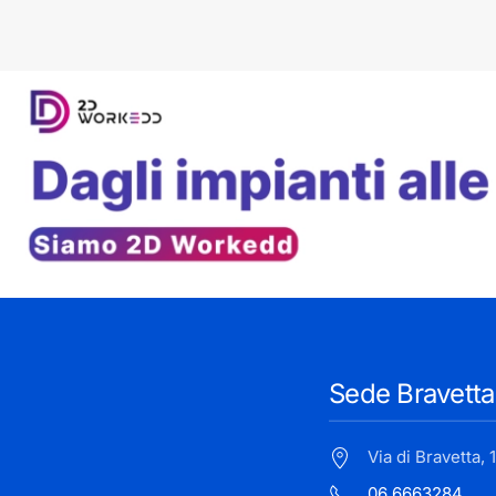
Sede Bravetta
Via di Bravetta,
06 6663284