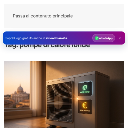
Passa al contenuto principale
×
Sopralluogo gratuito anche in
videochiamata
.
WhatsApp
Tag:
pompe di calore ibride