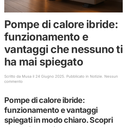
Pompe di calore ibride:
funzionamento e
vantaggi che nessuno ti
ha mai spiegato
Scritto da
Musa
il
24 Giugno 2025
. Pubblicato in
Notizie
.
Nessun
su
commento
Pompe
di
calore
Pompe di calore ibride:
ibride:
funzionamento
funzionamento e vantaggi
e
vantaggi
spiegati in modo chiaro. Scopri
che
nessuno