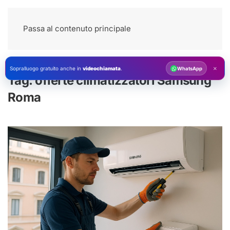
Passa al contenuto principale
×
Sopralluogo gratuito anche in
videochiamata
.
WhatsApp
Tag:
offerte climatizzatori Samsung
Roma