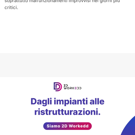
soprattutto malfunzionamenti improvvisi nei giorni più
critici.