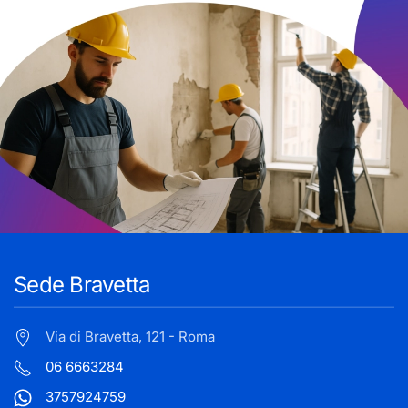
Sede Bravetta
Via di Bravetta, 121 - Roma
06 6663284
3757924759