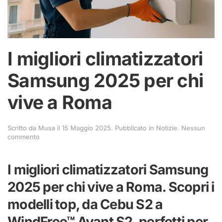
I migliori climatizzatori
Samsung 2025 per chi
vive a Roma
Scritto da
Musa
il
15 Maggio 2025
. Pubblicato in
Notizie
.
Nessun
su
commento
I
migliori
climatizzatori
I migliori climatizzatori Samsung
Samsung
2025
2025 per chi vive a Roma. Scopri i
per
chi
modelli top, da Cebu S2 a
vive
a
WindFree™ Avant S2, perfetti per