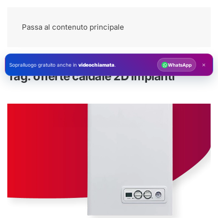
Passa al contenuto principale
×
Sopralluogo gratuito anche in
videochiamata
.
WhatsApp
Tag:
offerte caldaie 2D Impianti