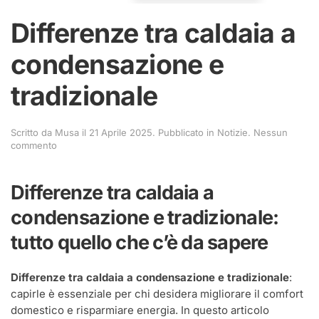
Differenze tra caldaia a
condensazione e
tradizionale
Scritto da
Musa
il
21 Aprile 2025
. Pubblicato in
Notizie
.
Nessun
su
commento
Differenze
tra
caldaia
Differenze tra caldaia a
a
condensazione
condensazione e tradizionale:
e
tradizionale
tutto quello che c’è da sapere
Differenze tra caldaia a condensazione e tradizionale
:
capirle è essenziale per chi desidera migliorare il comfort
domestico e risparmiare energia. In questo articolo