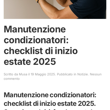
Manutenzione
condizionatori:
checklist di inizio
estate 2025
Scritto da
Musa
il
19 Maggio 2025
. Pubblicato in
Notizie
.
Nessun
su
commento
Manutenzione
condizionatori:
checklist
Manutenzione condizionatori:
di
inizio
checklist di inizio estate 2025.
estate
2025