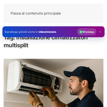
Passa al contenuto principale
×
Sopralluogo gratuito anche in
videochiamata
.
WhatsApp
Tag:
installazione climatizzatori
multisplit