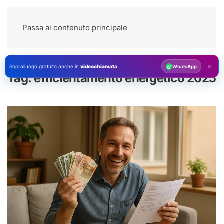
Passa al contenuto principale
×
Sopralluogo gratuito anche in
videochiamata
.
WhatsApp
Tag:
efficientamento energetico 2025