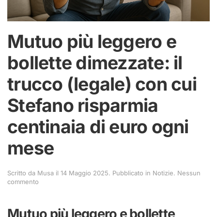
Mutuo più leggero e
bollette dimezzate: il
trucco (legale) con cui
Stefano risparmia
centinaia di euro ogni
mese
Scritto da
Musa
il
14 Maggio 2025
. Pubblicato in
Notizie
.
Nessun
su
commento
Mutuo
più
leggero
Mutuo più leggero e bollette
e