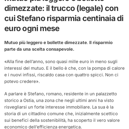
bollette
dimezzate: il trucco (legale) con
dimezzate:
il
cui Stefano risparmia centinaia di
trucco
(legale)
euro ogni mese
con
cui
Stefano
Mutuo più leggero e bollette dimezzate
.
Il risparmio
risparmia
parte da una scelta consapevole.
centinaia
di
«
Alla fine dell’anno, sono quasi mille euro in meno sugli
euro
ogni
interessi del mutuo. E il bello è che, con la pompa di calore
mese
e i nuovi infissi, riscaldo casa con quattro spicci. Non ci
potevo credere
».
A parlare è Stefano, romano, residente in un palazzetto
storico a Ostia, una zona che negli ultimi anni ha visto
risvegliarsi un forte interesse immobiliare. La sua è la
storia di un cittadino comune che, inizialmente scettico
sui benefici della sostenibilità, ha scoperto il vero valore
economico dell’efficienza energetica.