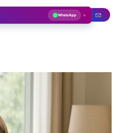
acqua
Servizi idraulici
×
WhatsApp