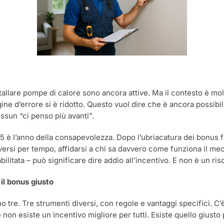
tallare pompe di calore sono ancora attive. Ma il contesto è molto
margine d’errore si è ridotto. Questo vuol dire che è ancora possib
sun “ci penso più avanti”.
025 è l’anno della consapevolezza. Dopo l’ubriacatura dei bonus fac
versi per tempo, affidarsi a chi sa davvero come funziona il m
itata – può significare dire addio all’incentivo. E non è un ris
il bonus giusto
ono tre. Tre strumenti diversi, con regole e vantaggi specifici. C
on esiste un incentivo migliore per tutti. Esiste quello giusto pe