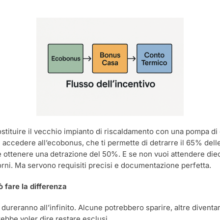
ituire il vecchio impianto di riscaldamento con una pompa di c
esti accedere all’ecobonus, che ti permette di detrarre il 65% de
ottenere una detrazione del 50%. E se non vuoi attendere dieci 
orni. Ma servono requisiti precisi e documentazione perfetta.
 fare la differenza
n dureranno all’infinito. Alcune potrebbero sparire, altre divent
trebbe voler dire restare esclusi.