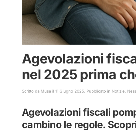
Agevolazioni fisca
nel 2025 prima ch
Scritto da
Musa
il
11 Giugno 2025
. Pubblicato in
Notizie
.
Nes
Agevolazioni fiscali pom
cambino le regole. Scopr