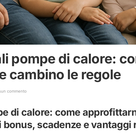
li pompe di calore: c
e cambino le regole
su
sun commento
Agevolazioni
fiscali
pompe
pe di calore: come approfittar
di
calore:
i bonus, scadenze e vantaggi r
come
approfittarne
nel