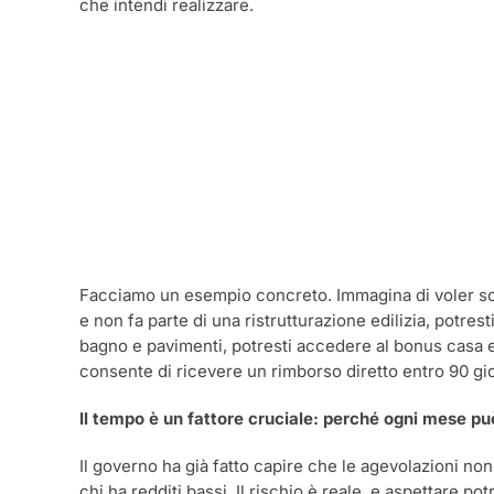
che intendi realizzare.
Facciamo un esempio concreto. Immagina di voler sost
e non fa parte di una ristrutturazione edilizia, potr
bagno e pavimenti, potresti accedere al bonus casa e 
consente di ricevere un rimborso diretto entro 90 gi
Il tempo è un fattore cruciale: perché ogni mese può
Il governo ha già fatto capire che le agevolazioni no
chi ha redditi bassi. Il rischio è reale, e aspettare po