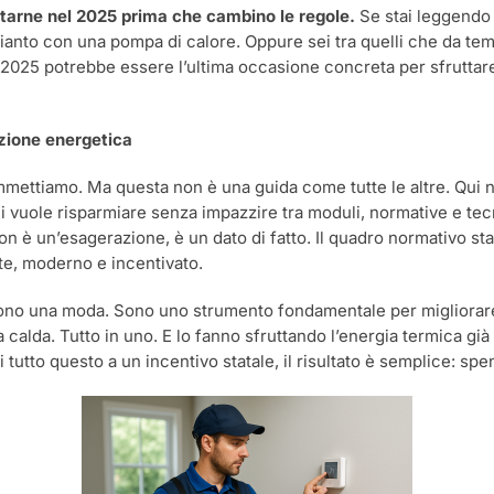
ttarne nel 2025 prima che cambino le regole.
2025
Se stai leggendo 
prima
mpianto con una pompa di calore. Oppure sei tra quelli che da t
che
il 2025 potrebbe essere l’ultima occasione concreta per sfrutta
cambino
le
regole
izione energetica
mmettiamo. Ma questa non è una guida come tutte le altre. Qui non
i vuole risparmiare senza impazzire tra moduli, normative e tec
n è un’esagerazione, è un dato di fatto. Il quadro normativo st
nte, moderno e incentivato.
no una moda. Sono uno strumento fondamentale per migliorare l’
alda. Tutto in uno. E lo fanno sfruttando l’energia termica gi
 tutto questo a un incentivo statale, il risultato è semplice: sp