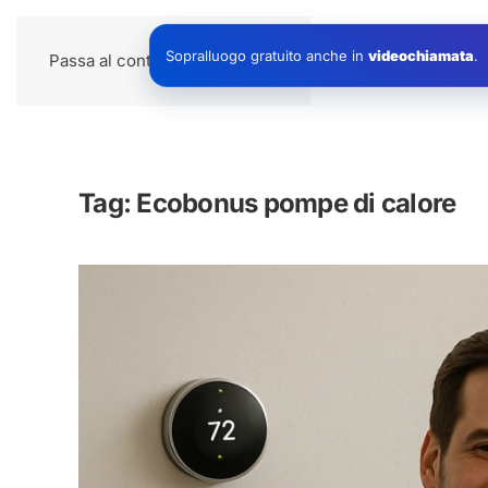
Impianti
Sopralluogo gratuito anche in
videochiamata
.
Passa al contenuto principale
Tag:
Ecobonus pompe di calore