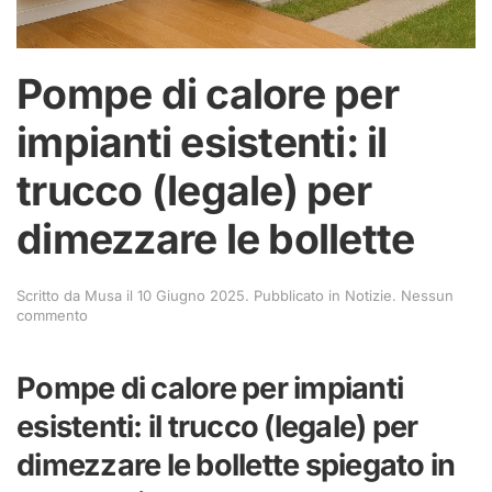
Pompe di calore per
impianti esistenti: il
trucco (legale) per
dimezzare le bollette
Scritto da
Musa
il
10 Giugno 2025
. Pubblicato in
Notizie
.
Nessun
su
commento
Pompe
di
calore
Pompe di calore per impianti
per
impianti
esistenti: il trucco (legale) per
esistenti:
il
dimezzare le bollette spiegato in
trucco
(legale)