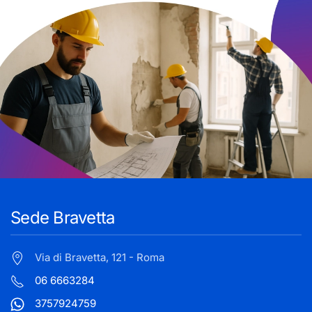
Sede Bravetta
Via di Bravetta, 121 - Roma
06 6663284
3757924759