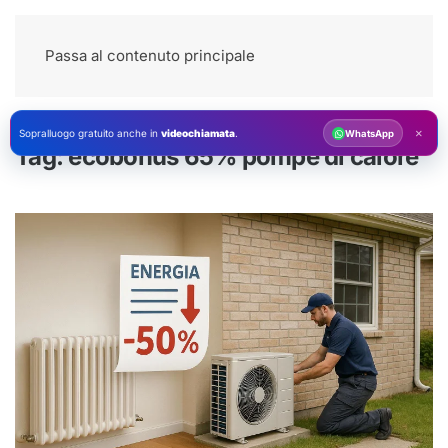
Passa al contenuto principale
×
Sopralluogo gratuito anche in
videochiamata
.
WhatsApp
Tag:
ecobonus 65% pompe di calore