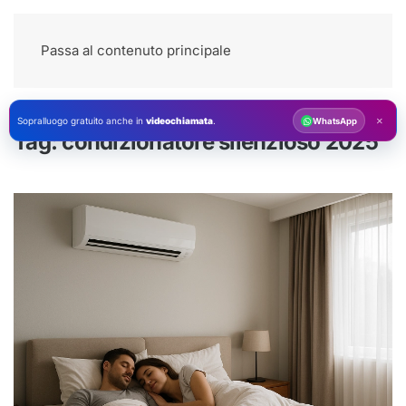
Passa al contenuto principale
×
Sopralluogo gratuito anche in
videochiamata
.
WhatsApp
Tag:
condizionatore silenzioso 2025