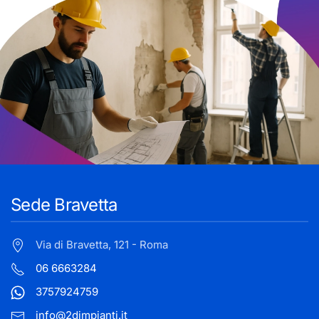
Sede Bravetta
Via di Bravetta, 121 - Roma
06 6663284
3757924759
info@2dimpianti.it