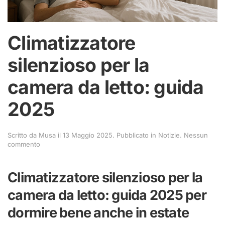
Climatizzatore
silenzioso per la
camera da letto: guida
2025
Scritto da
Musa
il
13 Maggio 2025
. Pubblicato in
Notizie
.
Nessun
su
commento
Climatizzatore
silenzioso
per
Climatizzatore silenzioso per la
la
camera
camera da letto: guida 2025 per
da
letto:
dormire bene anche in estate
guida
2025