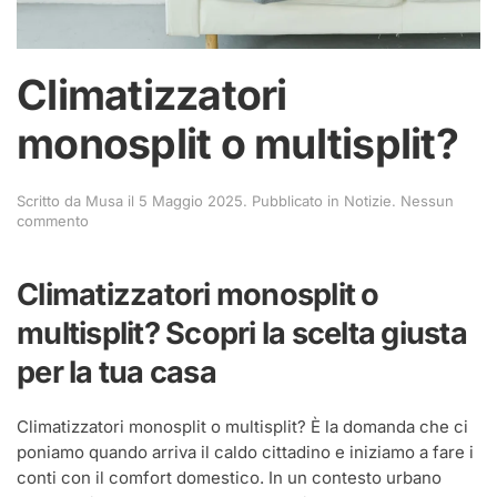
Climatizzatori
monosplit o multisplit?
Scritto da
Musa
il
5 Maggio 2025
. Pubblicato in
Notizie
.
Nessun
su
commento
Climatizzatori
monosplit
o
Climatizzatori monosplit o
multisplit?
multisplit? Scopri la scelta giusta
per la tua casa
Climatizzatori monosplit o multisplit? È la domanda che ci
poniamo quando arriva il caldo cittadino e iniziamo a fare i
conti con il comfort domestico. In un contesto urbano