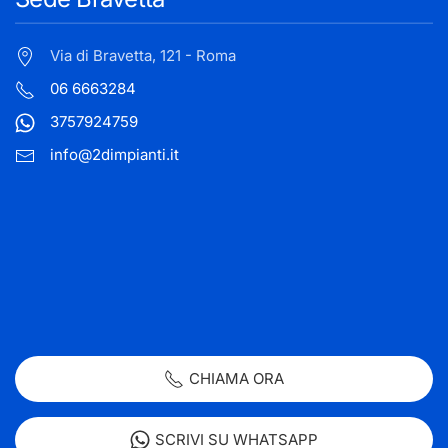
Via di Bravetta, 121 - Roma
06 6663284
3757924759
info@2dimpianti.it
CHIAMA ORA
SCRIVI SU WHATSAPP