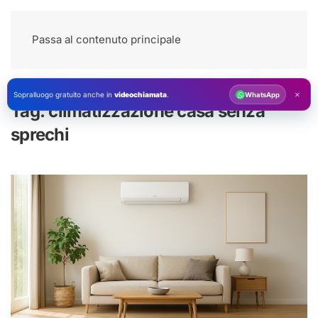
Passa al contenuto principale
×
Sopralluogo gratuito anche in
videochiamata
.
WhatsApp
Tag:
climatizzazione casa senza
sprechi