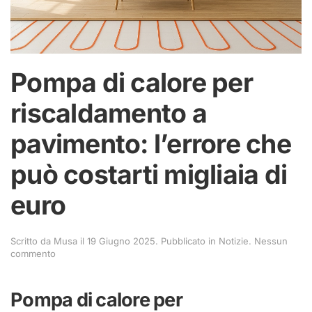
Pompa di calore per
riscaldamento a
pavimento: l’errore che
può costarti migliaia di
euro
Scritto da
Musa
il
19 Giugno 2025
. Pubblicato in
Notizie
.
Nessun
su
commento
Pompa
di
calore
Pompa di calore per
per