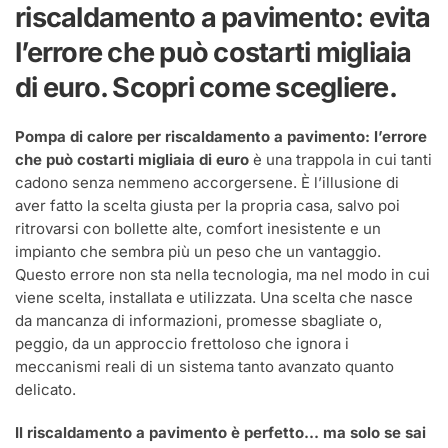
riscaldamento
riscaldamento a pavimento: evita
a
pavimento:
l’errore che può costarti migliaia
l’errore
che
di euro. Scopri come scegliere.
può
costarti
migliaia
Pompa di calore per riscaldamento a pavimento: l’errore
di
che può costarti migliaia di euro
è una trappola in cui tanti
euro
cadono senza nemmeno accorgersene. È l’illusione di
aver fatto la scelta giusta per la propria casa, salvo poi
ritrovarsi con bollette alte, comfort inesistente e un
impianto che sembra più un peso che un vantaggio.
Questo errore non sta nella tecnologia, ma nel modo in cui
viene scelta, installata e utilizzata. Una scelta che nasce
da mancanza di informazioni, promesse sbagliate o,
peggio, da un approccio frettoloso che ignora i
meccanismi reali di un sistema tanto avanzato quanto
delicato.
Il riscaldamento a pavimento è perfetto… ma solo se sai