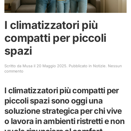
I climatizzatori più
compatti per piccoli
spazi
Scritto da
Musa
il
20 Maggio 2025
. Pubblicato in
Notizie
.
Nessun
su
commento
I
climatizzatori
più
I climatizzatori più compatti per
compatti
per
piccoli spazi sono oggi una
piccoli
spazi
soluzione strategica per chi vive
o lavora in ambienti ristretti e non