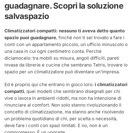
quanto
guadagnare. Scopri la soluzione
spazio
puoi
salvaspazio
guadagnare
Climatizzatori compatti: nessuno ti aveva detto quanto
spazio puoi guadagnare
, finché non ti sei trovato a fare i
conti con un appartamento piccolo, un ufficio minuscolo o
una casa in cui ogni centimetro conta. Perché
diciamocelo: tra mobili su misura, angoli difficili, pareti
invase da librerie e cucine che sembrano Tetris, trovare lo
spazio per un climatizzatore può diventare un’impresa.
Ed è proprio qui che entrano in gioco loro:
i climatizzatori
compatti
, quei modelli che sembrano disegnati per chi
vive o lavora in ambienti ridotti, ma non ha intenzione di
rinunciare al comfort. Non solo stanno rivoluzionando il
concetto di climatizzazione, ma stanno anche risolvendo
un problema quotidiano di chi, per scelta o necessità,
deve fare i conti con spazi limitati. E no, non è un
compromesso. È un upgrade.