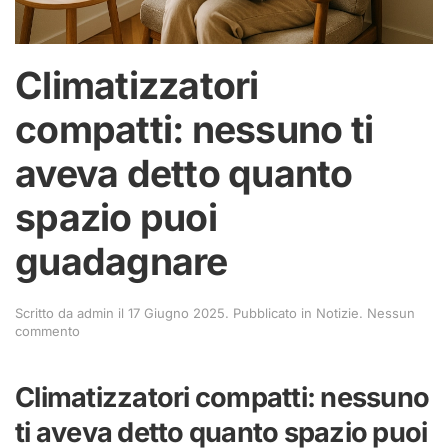
Climatizzatori
compatti: nessuno ti
aveva detto quanto
spazio puoi
guadagnare
Scritto da
admin
il
17 Giugno 2025
. Pubblicato in
Notizie
.
Nessun
su
commento
Climatizzatori
compatti:
nessuno
Climatizzatori compatti: nessuno
ti
aveva
ti aveva detto quanto spazio puoi
detto