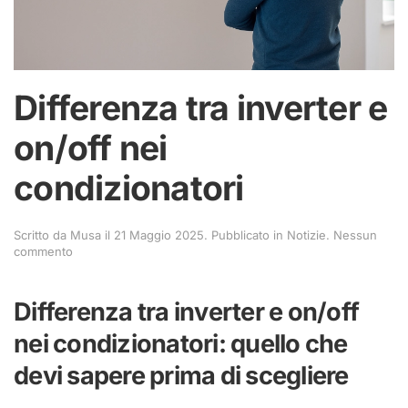
Differenza tra inverter e
on/off nei
condizionatori
Scritto da
Musa
il
21 Maggio 2025
. Pubblicato in
Notizie
.
Nessun
su
commento
Differenza
tra
inverter
Differenza tra inverter e on/off
e
on/off
nei condizionatori: quello che
nei
condizionatori
devi sapere prima di scegliere