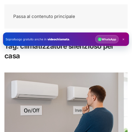
Passa al contenuto principale
×
Sopralluogo gratuito anche in
videochiamata
.
WhatsApp
Tag:
climatizzatore silenzioso per
casa