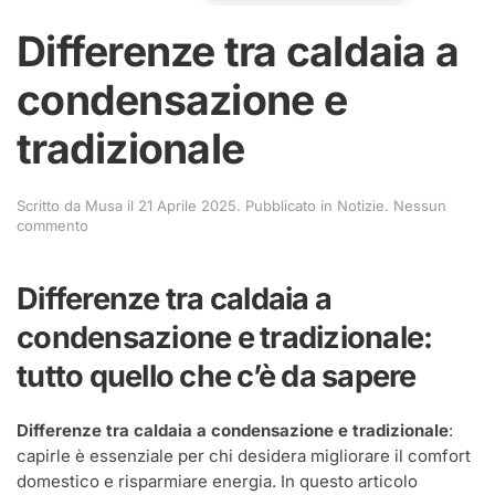
Differenze tra caldaia a
condensazione e
tradizionale
Scritto da
Musa
il
21 Aprile 2025
. Pubblicato in
Notizie
.
Nessun
su
commento
Differenze
tra
caldaia
Differenze tra caldaia a
a
condensazione
condensazione e tradizionale:
e
tradizionale
tutto quello che c’è da sapere
Differenze tra caldaia a condensazione e tradizionale
:
capirle è essenziale per chi desidera migliorare il comfort
domestico e risparmiare energia. In questo articolo