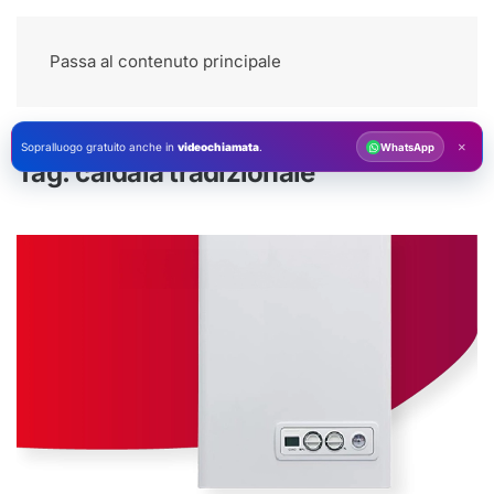
Passa al contenuto principale
×
Sopralluogo gratuito anche in
videochiamata
.
WhatsApp
Tag:
caldaia tradizionale