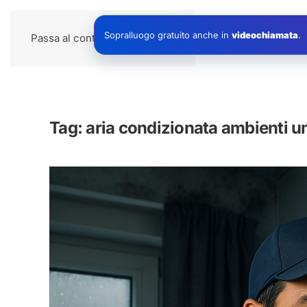
Impianti
Sopralluogo gratuito anche in
videochiamata
.
Passa al contenuto principale
Tag:
aria condizionata ambienti u