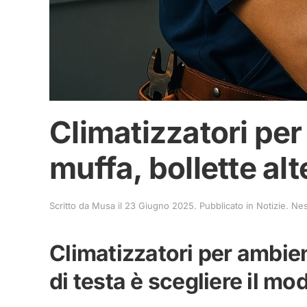
Climatizzatori per
muffa, bollette alt
Scritto da
Musa
il
23 Giugno 2025
. Pubblicato in
Notizie
.
Ne
Climatizzatori per ambient
di testa è scegliere il mo