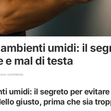
 ambienti umidi: il seg
e e mal di testa
su
ssun commento
Climatizzatori
per
ambienti
i umidi: il segreto per evitare
umidi:
il
dello giusto, prima che sia trop
segreto
per
evitare