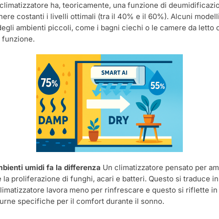
climatizzatore ha, teoricamente, una funzione di deumidificazion
ere costanti i livelli ottimali (tra il 40% e il 60%). Alcuni mod
degli ambienti piccoli, come i bagni ciechi o le camere da letto 
 funzione.
bienti umidi fa la differenza
Un climatizzatore pensato per ambi
 proliferazione di funghi, acari e batteri. Questo si traduce in a
l climatizzatore lavora meno per rinfrescare e questo si riflette i
turne specifiche per il comfort durante il sonno.