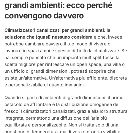
ambienti:
grandi ambienti: ecco perché
la
soluzione
convengono davvero
che
(quasi)
nessuno
Climatizzatori canalizzati per grandi ambienti: la
considera
soluzione che (quasi) nessuno considera
e che, invece,
potrebbe cambiare davvero il tuo modo di vivere o
lavorare in spazi ampi e spesso difficili da climatizzare. Se
hai sempre pensato che un impianto multisplit fosse la
scelta migliore per rinfrescare un open space, una villa o
un ufficio di grandi dimensioni, potresti scoprire che
esiste un’alternativa. Un’alternativa più efficiente, discreta
e personalizzabile di quanto immagini.
Quando si parla di ambienti di grandi dimensioni, il primo
ostacolo da affrontare è la distribuzione omogenea del
fresco. I climatizzatori canalizzati, grazie alla loro struttura
integrata, permettono una diffusione dell’aria più
equilibrata e personalizzabile. Non si tratta solo di una
questione di temperatura, ma di vera e propria vivibilità.