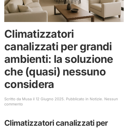
Climatizzatori
canalizzati per grandi
ambienti: la soluzione
che (quasi) nessuno
considera
Scritto da
Musa
il
12 Giugno 2025
. Pubblicato in
Notizie
.
Nessun
su
commento
Climatizzatori
canalizzati
per
Climatizzatori canalizzati per
grandi