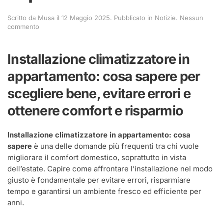
Scritto da
Musa
il
12 Maggio 2025
. Pubblicato in
Notizie
.
Nessun
su
commento
Installazione
climatizzatore
in
Installazione climatizzatore in
appartamento:
cosa
appartamento: cosa sapere per
sapere
scegliere bene, evitare errori e
ottenere comfort e risparmio
Installazione climatizzatore in appartamento: cosa
sapere
è una delle domande più frequenti tra chi vuole
migliorare il comfort domestico, soprattutto in vista
dell’estate. Capire come affrontare l’installazione nel modo
giusto è fondamentale per evitare errori, risparmiare
tempo e garantirsi un ambiente fresco ed efficiente per
anni.