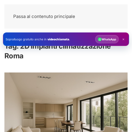
Passa al contenuto principale
×
Sopralluogo gratuito anche in
videochiamata
.
WhatsApp
Tag:
2D Impianti climatizzazione
Roma