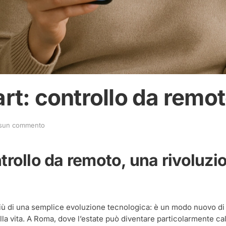
rt: controllo da remo
su
sun commento
Climatizzatori
smart:
controllo
rollo da remoto, una rivoluzion
da
remoto
iù di una semplice evoluzione tecnologica: è un modo nuovo di 
ella vita. A Roma, dove l’estate può diventare particolarmente ca