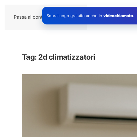
Impianti
Sopralluogo gratuito anche in
videochiamata
.
Passa al contenuto principale
Tag:
2d climatizzatori