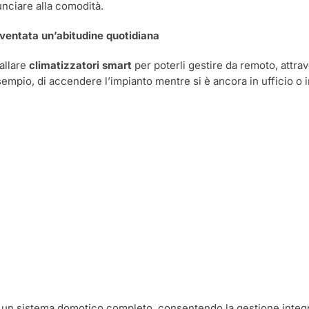
unciare alla comodità.
iventata un’abitudine quotidiana
allare
climatizzatori smart
per poterli gestire da remoto, attra
esempio, di accendere l’impianto mentre si è ancora in ufficio o
 un sistema domotico completo, consentendo la gestione integrata