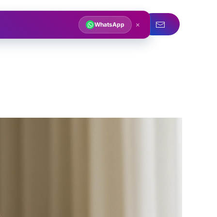
acqua
Servizi idraulici
×
WhatsApp