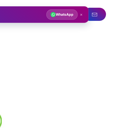
acqua
Servizi idraulici
×
WhatsApp