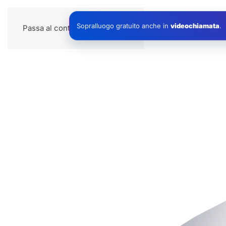
Impianti
Sopralluogo gratuito anche in
videochiamata
.
Passa al contenuto principale