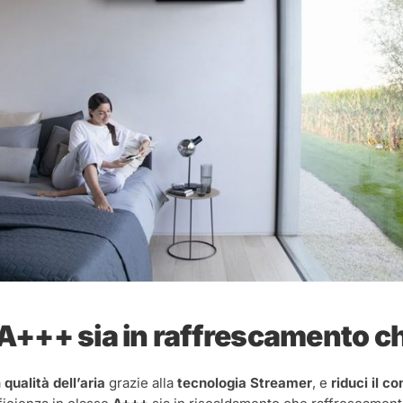
A+++ sia in raffrescamento c
a
qualità dell’aria
grazie alla
tecnologia Streamer
, e
riduci il c