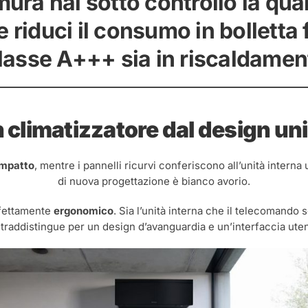
ra hai sotto controllo la quali
 riduci il consumo in bolletta 
lasse A+++ sia in riscaldame
 climatizzatore dal design un
mpatto
, mentre i pannelli ricurvi conferiscono all’unità interna
di nuova progettazione è bianco avorio.
rfettamente
ergonomico
. Sia l’unità interna che il telecomando 
raddistingue per un design d’avanguardia e un’interfaccia uten