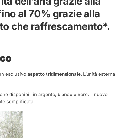
tà dell’aria grazie alla
fino al 70% grazie alla
nto che raffrescamento*.
ico
 un esclusivo
aspetto tridimensionale
. L’unità esterna
sono disponibili in argento, bianco e nero. Il nuovo
te semplificata.