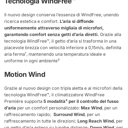
Tecnologia WindFree™
Il nuovo design conserva l’essenza di WindFree, unendo
ricerca estetica e comfort.
L’aria si diffonde
uniformemente attraverso migliaia di microfori,
garantendo comfort senza getti d’aria diretti.
Grazie alla
tecnologia WindFree™, il getto d’aria si trasforma in una
piacevole brezza con velocità inferiore a 0,15m/s, definita
aria ferma¹, mantenendo una temperatura ideale e
uniforme in ogni ambiente²
Motion Wind
Grazie al nuovo design con tripla aletta e ai microfori della
tecnologia WindFree™, il climatizzatore WindFree
Premiére supporta
5 modalità³ per il controllo del fusso
d’aria
per un comfort personalizzato:
Max Wind
, per un
raffrescamento rapido;
Surround Wind
, per un
raffrescamento in tutte le direzioni;
Long Reach Wind
, per
un getto d’aria esteso su lunghe distanze;
Down Wind
, per