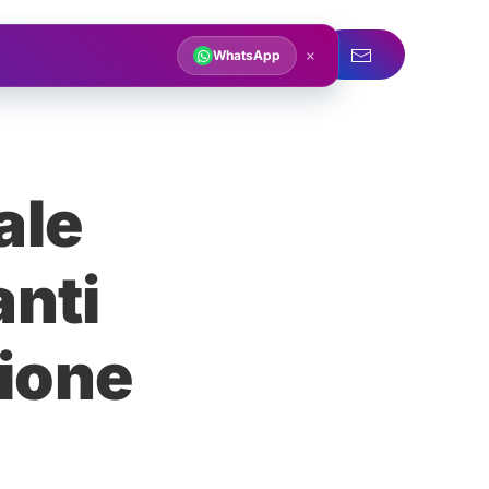
acqua
Servizi idraulici
×
WhatsApp
ale
anti
sione