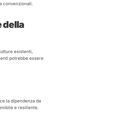
ia convenzionali.
 della
utture esistenti,
imenti potrebbe essere
duce la dipendenza da
ibile e resiliente.