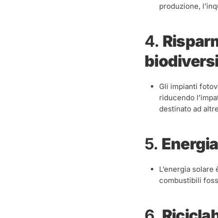
produzione, l’inq
4.
Risparm
biodiversi
Gli impianti fotov
riducendo l’impa
destinato ad altr
5.
Energia
L’energia solare 
combustibili foss
6.
Riciclab