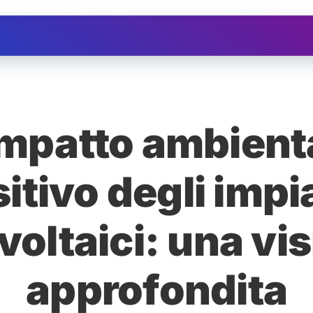
Ristrutturazioni
Assistenza
Depuratore d'
impatto ambient
itivo degli impi
voltaici: una vi
approfondita