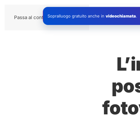
Impianti
Sopralluogo gratuito anche in
videochiamata
.
Passa al contenuto principale
L’
pos
foto