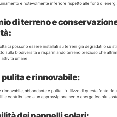
uinamento è notevolmente inferiore rispetto alle fonti di energ
io di terreno e conservazione
tà:
oltaici possono essere installati su terreni già degradati o su str
tto sulla biodiversità e risparmiando terreno prezioso che altr
e attività umane.
 pulita e rinnovabile:
è rinnovabile, abbondante e pulita. L’utilizzo di questa fonte ri
ili e contribuisce a un approvvigionamento energetico più sosten
ilità dei pannelli solari: