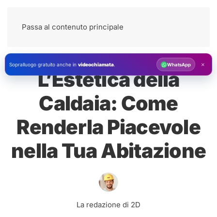
Passa al contenuto principale
×
Sopralluogo gratuito anche in
videochiamata
.
WhatsApp
L’Estetica della
Caldaia: Come
Renderla Piacevole
nella Tua Abitazione
La redazione di 2D