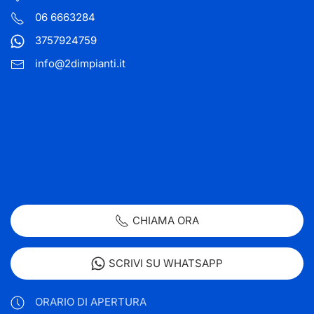
06 6663284
3757924759
info@2dimpianti.it
CHIAMA ORA
SCRIVI SU WHATSAPP
ORARIO DI APERTURA