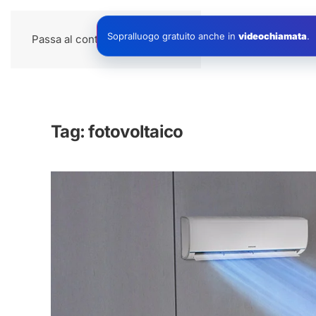
Impianti
Sopralluogo gratuito anche in
videochiamata
.
Passa al contenuto principale
Tag:
fotovoltaico