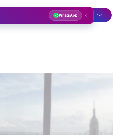
acqua
Servizi idraulici
×
WhatsApp