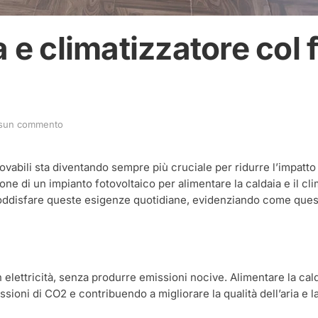
 e climatizzatore col 
su
sun commento
Alimentare
caldaia
e
rinnovabili sta diventando sempre più cruciale per ridurre l’impa
climatizzatore
one di un impianto fotovoltaico per alimentare la caldaia e il cl
col
 soddisfare queste esigenze quotidiane, evidenziando come ques
fotovoltaico.
È
possibile?
n elettricità, senza produrre emissioni nocive. Alimentare la cald
issioni di CO2 e contribuendo a migliorare la qualità dell’aria e l